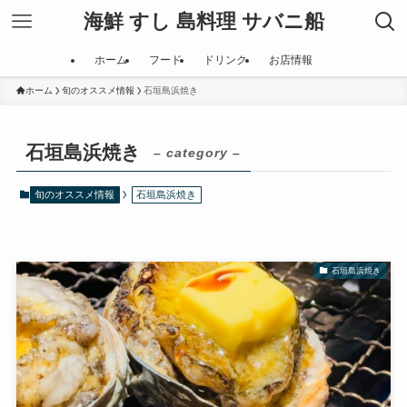
海鮮 すし 島料理 サバニ船
ホーム
フード
ドリンク
お店情報
ホーム
旬のオススメ情報
石垣島浜焼き
石垣島浜焼き
– category –
旬のオススメ情報
石垣島浜焼き
石垣島浜焼き