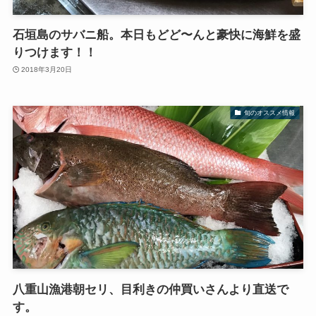
石垣島のサバニ船。本日もどど〜んと豪快に海鮮を盛
りつけます！！
2018年3月20日
旬のオススメ情報
八重山漁港朝セリ、目利きの仲買いさんより直送で
す。