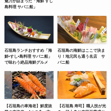
魅力が詰まった「海鮮 すし
島料理 サバニ船」
石垣島ランチおすすめ「海
石垣島の海鮮はここで決ま
鮮•すし•島料理 サバニ船」
り！地元民も通う名店 サ
で味わう絶品海鮮グルメ
バニ船
【石垣島の車海老】鮮度抜
【石垣島 寿司】職人技が光