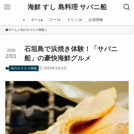
海鮮 すし 島料理 サバニ船
ホーム
フード
ドリンク
お店情報
ホーム
旬のオススメ情報
石垣島で浜焼き体験！「サバニ
2026
2/01
船」の豪快海鮮グルメ
2026年2月1日
旬のオススメ情報