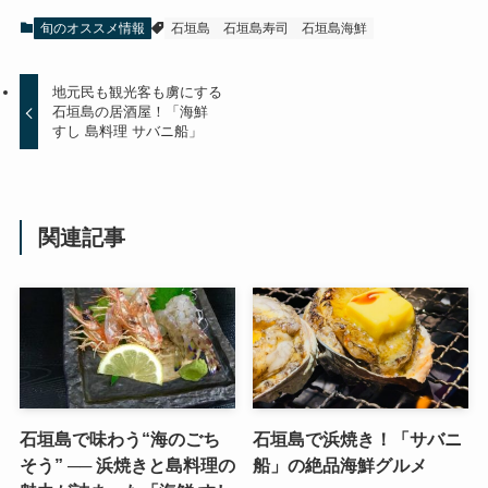
旬のオススメ情報
石垣島
石垣島寿司
石垣島海鮮
地元民も観光客も虜にする
石垣島の居酒屋！「海鮮
すし 島料理 サバニ船」
関連記事
石垣島で味わう“海のごち
石垣島で浜焼き！「サバニ
そう” ── 浜焼きと島料理の
船」の絶品海鮮グルメ