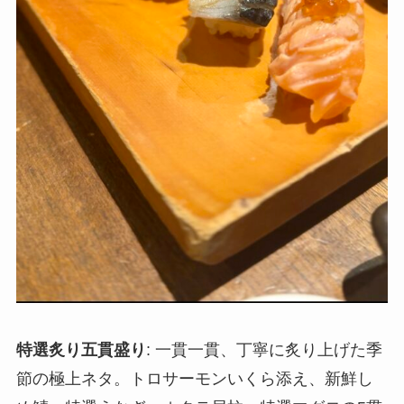
特選炙り五貫盛り
: 一貫一貫、丁寧に炙り上げた季
節の極上ネタ。トロサーモンいくら添え、新鮮し