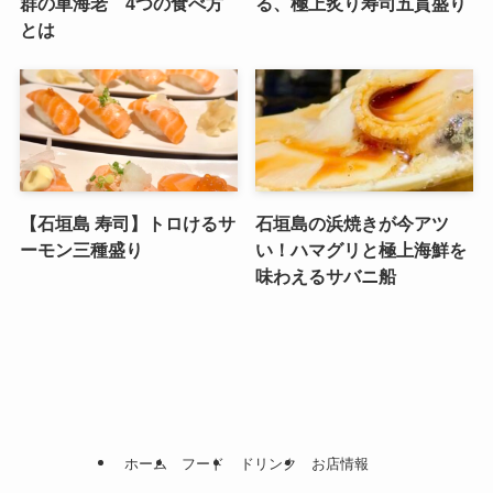
群の車海老 4つの食べ方
る、極上炙り寿司五貫盛り
とは
【石垣島 寿司】トロけるサ
石垣島の浜焼きが今アツ
ーモン三種盛り
い！ハマグリと極上海鮮を
味わえるサバニ船
ホーム
フード
ドリンク
お店情報