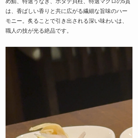
め鯖、特選うなぎ、ホタテ貝柱、特選マグロの5貫
は、香ばしい香りと共に広がる繊細な旨味のハー
モニー。炙ることで引き出される深い味わいは、
職人の技が光る絶品です。